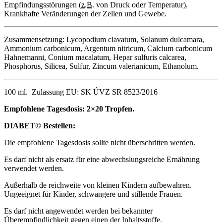
Empfindungsstörungen (
z.B.
von Druck oder Temperatur),
Krankhafte Veränderungen der Zellen und Gewebe.
Zusammensetzung: Lycopodium clavatum, Solanum dulcamara,
Ammonium carbonicum, Argentum nitricum, Calcium carbonicum
Hahnemanni, Conium macalatum, Hepar sulfuris calcarea,
Phosphorus, Silicea, Sulfur, Zincum valerianicum, Ethanolum.
100 ml. Zulassung EU: SK ÚVZ SR 8523/2016
Empfohlene Tagesdosis: 2×20 Tropfen.
DIABET© Bestellen:
Die empfohlene Tagesdosis sollte nicht überschritten werden.
Es darf nicht als ersatz für eine abwechslungsreiche Ernährung
verwendet werden.
Außerhalb de reichweite von kleinen Kindern aufbewahren.
Ungeeignet für Kinder, schwangere und stillende Frauen.
Es darf nicht angewendet werden bei bekannter
Überempfindlichkeit gegen einen der Inhaltsstoffe.