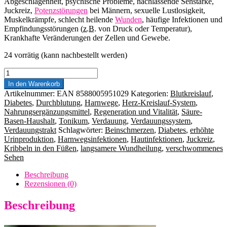
Abgeschlagenheit, psychische Probleme, nachlassende Sehstärke,
Juckreiz,
Potenzstörungen
bei Männern, sexuelle Lustlosigkeit,
Muskelkrämpfe, schlecht heilende
Wunden
, häufige Infektionen und
Empfindungsstörungen (
z.B.
von Druck oder Temperatur),
Krankhafte Veränderungen der Zellen und Gewebe.
24 vorrätig (kann nachbestellt werden)
DIABET©
100
In den Warenkorb
ml
Artikelnummer:
EAN 8588005951029
Kategorien:
Blutkreislauf
,
Menge
Diabetes
,
Durchblutung
,
Harnwege
,
Herz-Kreislauf-System
,
Nahrungsergänzungsmittel
,
Regeneration und Vitalität
,
Säure-
Basen-Haushalt
,
Tonikum
,
Verdauung
,
Verdauungssystem
,
Verdauungstrakt
Schlagwörter:
Beinschmerzen
,
Diabetes
,
erhöhte
Urinproduktion
,
Harnwegsinfektionen
,
Hautinfektionen
,
Juckreiz
,
Kribbeln in den Füßen
,
langsamere Wundheilung
,
verschwommenes
Sehen
Beschreibung
Rezensionen (0)
Beschreibung