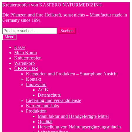
Zur
Zum
Kräutertropfen von KASFERO NATURMEDIZIN®
Navigation
Inhalt
Die Pflanzen und Ihre Heilkraft, sonst nichts – Manufactur made in
springen
springen
Germany since 1991
Suchen
Suchen
nach:
Menü
Kasse
Mein Konto
Kräutertropfen
Warenkorb
ÜBER UNS
Kategorien und Produkten – Smartphone Ansicht
Kontakt
Impressum
AGB
Datenschutz
Lieferung und versanddienste
Karriere und Jobs
Produktion
Manufaktur und Handgefertigte Mittel
Qualität
Herstellung von Nahrungsergänzungsmitteln