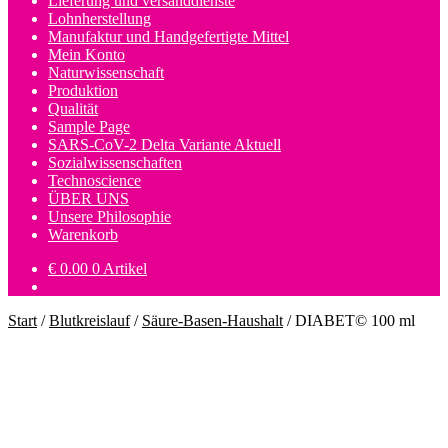
Lieferung und versanddienste
Lohnherstellung
Manufaktur und Handgefertigte Mittel
Mein Konto
Naturwissenschaft
Produktion
Qualität
Sample Page
SARS-CoV-2 Delta Variante Aktuell
Sozialwissenschaften
Technoscience
ÜBER UNS
Unsere Philosophie
Warenkorb
€
0.00
0 Artikel
Start
/
Blutkreislauf
/
Säure-Basen-Haushalt
/
DIABET© 100 ml