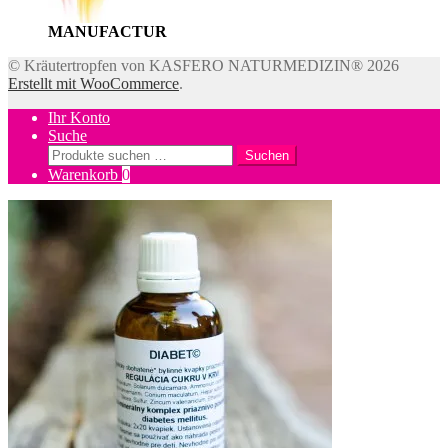
MANUFACTUR
© Kräutertropfen von KASFERO NATURMEDIZIN® 2026
Erstellt mit WooCommerce
.
Ihr Konto
Suche
Suchen
Suchen
nach:
Warenkorb
0