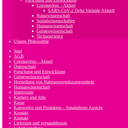
Forschung und Entwicklung
Coronavirus – Aktuel
SARS-CoV-2 Delta Variante Aktuell
Naturwissenschaft
Sozialwissenschaften
Humanwissenschaft
Geisteswissenschaft
Technoscience
Unsere Philosophie
Start
AGB
Coronavirus – Aktuel
Datenschutz
Forschung und Entwicklung
Geisteswissenschaft
Herstellung von Nahrungsergänzungsmitteln
Humanwissenschaft
Impressum
Karriere und Jobs
Kasse
Kategorien und Produkten – Smartphone Ansicht
Kontakt
Kontakt
Lieferung und versanddienste