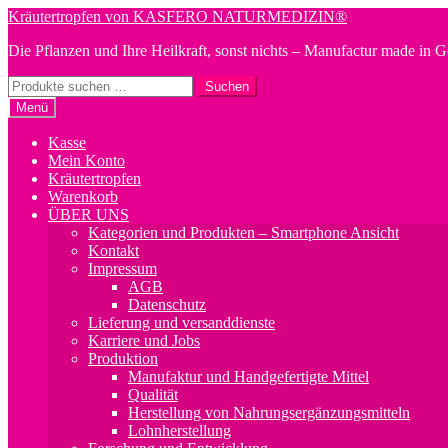
Zur
Zum
Kräutertropfen von KASFERO NATURMEDIZIN®
Navigation
Inhalt
Die Pflanzen und Ihre Heilkraft, sonst nichts – Manufactur made in 
springen
springen
Suchen
Suchen
nach:
Menü
Kasse
Mein Konto
Kräutertropfen
Warenkorb
ÜBER UNS
Kategorien und Produkten – Smartphone Ansicht
Kontakt
Impressum
AGB
Datenschutz
Lieferung und versanddienste
Karriere und Jobs
Produktion
Manufaktur und Handgefertigte Mittel
Qualität
Herstellung von Nahrungsergänzungsmitteln
Lohnherstellung