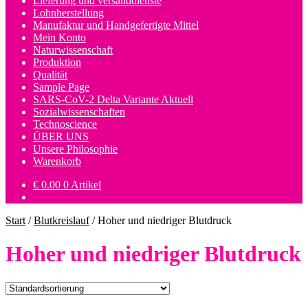
Lieferung und versanddienste
Lohnherstellung
Manufaktur und Handgefertigte Mittel
Mein Konto
Naturwissenschaft
Produktion
Qualität
Sample Page
SARS-CoV-2 Delta Variante Aktuell
Sozialwissenschaften
Technoscience
ÜBER UNS
Unsere Philosophie
Warenkorb
€
0.00
0 Artikel
Start
/
Blutkreislauf
/
Hoher und niedriger Blutdruck
Hoher und niedriger Blutdruck