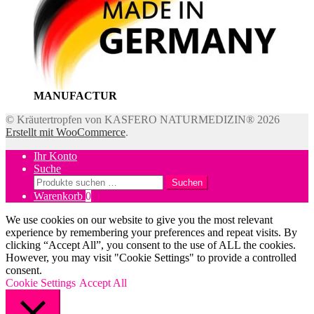
MANUFACTUR
© Kräutertropfen von KASFERO NATURMEDIZIN® 2026
Erstellt mit WooCommerce
.
Ihr Konto
Suche
Suchen
Suchen
nach:
Warenkorb
0
We use cookies on our website to give you the most relevant
experience by remembering your preferences and repeat visits. By
clicking “Accept All”, you consent to the use of ALL the cookies.
However, you may visit "Cookie Settings" to provide a controlled
consent.
Cookie Settings
Accept All