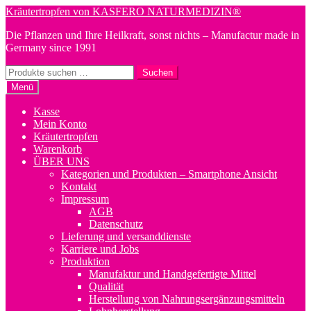
Zur
Zum
Kräutertropfen von KASFERO NATURMEDIZIN®
Navigation
Inhalt
Die Pflanzen und Ihre Heilkraft, sonst nichts – Manufactur made in
springen
springen
Germany since 1991
Suchen
Suchen
nach:
Menü
Kasse
Mein Konto
Kräutertropfen
Warenkorb
ÜBER UNS
Kategorien und Produkten – Smartphone Ansicht
Kontakt
Impressum
AGB
Datenschutz
Lieferung und versanddienste
Karriere und Jobs
Produktion
Manufaktur und Handgefertigte Mittel
Qualität
Herstellung von Nahrungsergänzungsmitteln