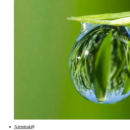
8
Atemtrakt
8