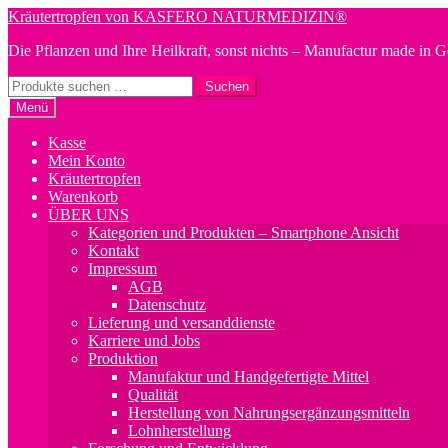
Zur
Zum
Kräutertropfen von KASFERO NATURMEDIZIN®
Navigation
Inhalt
Die Pflanzen und Ihre Heilkraft, sonst nichts – Manufactur made in 
springen
springen
Suchen
Suchen
nach:
Menü
Kasse
Mein Konto
Kräutertropfen
Warenkorb
ÜBER UNS
Kategorien und Produkten – Smartphone Ansicht
Kontakt
Impressum
AGB
Datenschutz
Lieferung und versanddienste
Karriere und Jobs
Produktion
Manufaktur und Handgefertigte Mittel
Qualität
Herstellung von Nahrungsergänzungsmitteln
Lohnherstellung