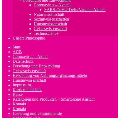
Forschung und Entwicklung
Coronavirus – Aktuel
SARS-CoV-2 Delta Variante Aktuell
Naturwissenschaft
Sozialwissenschaften
Humanwissenschaft
Geisteswissenschaft
Technoscience
Unsere Philosophie
Start
AGB
Coronavirus – Aktuel
Datenschutz
Forschung und Entwicklung
Geisteswissenschaft
Herstellung von Nahrungsergänzungsmitteln
Humanwissenschaft
Impressum
Karriere und Jobs
Kasse
Kategorien und Produkten – Smartphone Ansicht
Kontakt
Kontakt
Lieferung und versanddienste