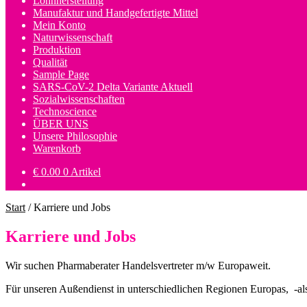
Lohnherstellung
Manufaktur und Handgefertigte Mittel
Mein Konto
Naturwissenschaft
Produktion
Qualität
Sample Page
SARS-CoV-2 Delta Variante Aktuell
Sozialwissenschaften
Technoscience
ÜBER UNS
Unsere Philosophie
Warenkorb
€
0.00
0 Artikel
Start
/
Karriere und Jobs
Karriere und Jobs
Wir suchen Pharmaberater Handelsvertreter m/w Europaweit.
Für unseren Außendienst in unterschiedlichen Regionen Europas, -als 