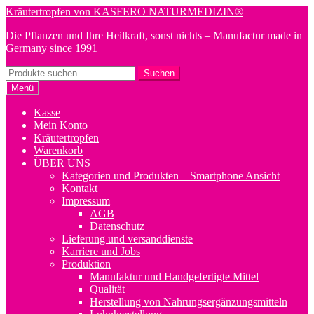
Zur
Zum
Kräutertropfen von KASFERO NATURMEDIZIN®
Navigation
Inhalt
Die Pflanzen und Ihre Heilkraft, sonst nichts – Manufactur made in
springen
springen
Germany since 1991
Suchen
Suchen
nach:
Menü
Kasse
Mein Konto
Kräutertropfen
Warenkorb
ÜBER UNS
Kategorien und Produkten – Smartphone Ansicht
Kontakt
Impressum
AGB
Datenschutz
Lieferung und versanddienste
Karriere und Jobs
Produktion
Manufaktur und Handgefertigte Mittel
Qualität
Herstellung von Nahrungsergänzungsmitteln