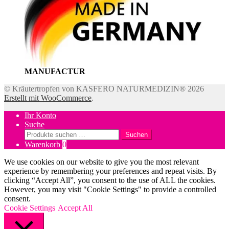
MANUFACTUR
© Kräutertropfen von KASFERO NATURMEDIZIN® 2026
Erstellt mit WooCommerce
.
Ihr Konto
Suche
Suchen
Suchen
nach:
Warenkorb
0
We use cookies on our website to give you the most relevant
experience by remembering your preferences and repeat visits. By
clicking “Accept All”, you consent to the use of ALL the cookies.
However, you may visit "Cookie Settings" to provide a controlled
consent.
Cookie Settings
Accept All