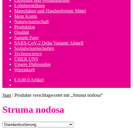
Lieferung und versanddienste
Lohnherstellung
Manufaktur und Handgefertigte Mittel
Mein Konto
Naturwissenschaft
Produktion
Qualität
Sample Page
SARS-CoV-2 Delta Variante Aktuell
Sozialwissenschaften
Technoscience
ÜBER UNS
Unsere Philosophie
Warenkorb
€
0.00
0 Artikel
Start
/
Produkte verschlagwortet mit „Struma nodosa“
Struma nodosa