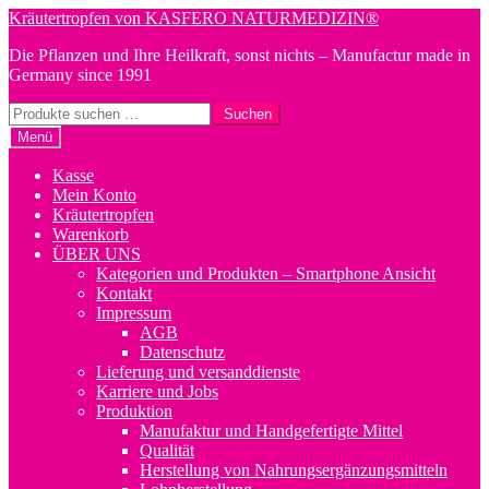
Zur
Zum
Kräutertropfen von KASFERO NATURMEDIZIN®
Navigation
Inhalt
Die Pflanzen und Ihre Heilkraft, sonst nichts – Manufactur made in
springen
springen
Germany since 1991
Suchen
Suchen
nach:
Menü
Kasse
Mein Konto
Kräutertropfen
Warenkorb
ÜBER UNS
Kategorien und Produkten – Smartphone Ansicht
Kontakt
Impressum
AGB
Datenschutz
Lieferung und versanddienste
Karriere und Jobs
Produktion
Manufaktur und Handgefertigte Mittel
Qualität
Herstellung von Nahrungsergänzungsmitteln