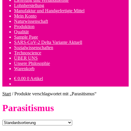
Lieferung und versanddienste
Lohnherstellung
Manufaktur und Handgefertigte Mittel
Mein Konto
Naturwissenschaft
Produktion
Qualität
Sample Page
SARS-CoV-2 Delta Variante Aktuell
Sozialwissenschaften
Technoscience
ÜBER UNS
Unsere Philosophie
Warenkorb
€
0.00
0 Artikel
Start
/
Produkte verschlagwortet mit „Parasitismus“
Parasitismus