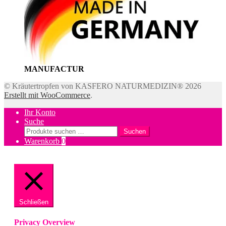
MANUFACTUR
© Kräutertropfen von KASFERO NATURMEDIZIN® 2026
Erstellt mit WooCommerce
.
Ihr Konto
Suche
Suchen
Suchen
nach:
Warenkorb
0
Schließen
Privacy Overview