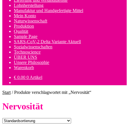
Lieferung und versanddienste
Lohnherstellung
Manufaktur und Handgefertigte Mittel
Mein Konto
Naturwissenschaft
Produktion
Qualität
Sample Page
SARS-CoV-2 Delta Variante Aktuell
Sozialwissenschaften
Technoscience
ÜBER UNS
Unsere Philosophie
Warenkorb
€
0.00
0 Artikel
Start
/
Produkte verschlagwortet mit „Nervosität“
Nervosität