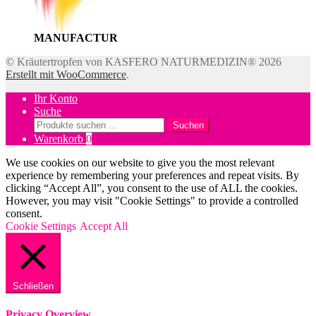
MANUFACTUR
© Kräutertropfen von KASFERO NATURMEDIZIN® 2026
Erstellt mit WooCommerce
.
Ihr Konto
Suche
Suchen
Suchen
nach:
Warenkorb
0
We use cookies on our website to give you the most relevant
experience by remembering your preferences and repeat visits. By
clicking “Accept All”, you consent to the use of ALL the cookies.
However, you may visit "Cookie Settings" to provide a controlled
consent.
Cookie Settings
Accept All
Schließen
Privacy Overview