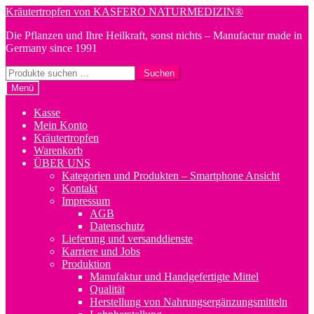
Zur
Zum
Kräutertropfen von KASFERO NATURMEDIZIN®
Navigation
Inhalt
Die Pflanzen und Ihre Heilkraft, sonst nichts – Manufactur made in
springen
springen
Germany since 1991
Suchen
Suchen
nach:
Menü
Kasse
Mein Konto
Kräutertropfen
Warenkorb
ÜBER UNS
Kategorien und Produkten – Smartphone Ansicht
Kontakt
Impressum
AGB
Datenschutz
Lieferung und versanddienste
Karriere und Jobs
Produktion
Manufaktur und Handgefertigte Mittel
Qualität
Herstellung von Nahrungsergänzungsmitteln