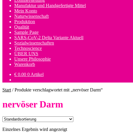
Lohnherstellung
Manufaktur und Handgefertigte Mittel
Mein Konto
Naturwissenschaft
Produktion
Qualität
Sample Page
SARS-CoV-2 Delta Variante Aktuell
Sozialwissenschaften
Technoscience
ÜBER UNS
Unsere Philosophie
Warenkorb
€
0.00
0 Artikel
Start
/
Produkte verschlagwortet mit „nervöser Darm“
nervöser Darm
Einzelnes Ergebnis wird angezeigt