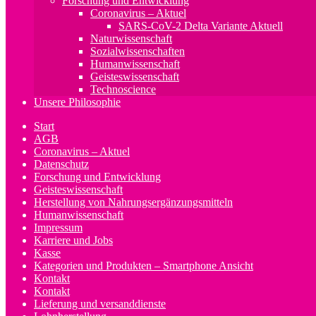
Forschung und Entwicklung
Coronavirus – Aktuel
SARS-CoV-2 Delta Variante Aktuell
Naturwissenschaft
Sozialwissenschaften
Humanwissenschaft
Geisteswissenschaft
Technoscience
Unsere Philosophie
Start
AGB
Coronavirus – Aktuel
Datenschutz
Forschung und Entwicklung
Geisteswissenschaft
Herstellung von Nahrungsergänzungsmitteln
Humanwissenschaft
Impressum
Karriere und Jobs
Kasse
Kategorien und Produkten – Smartphone Ansicht
Kontakt
Kontakt
Lieferung und versanddienste