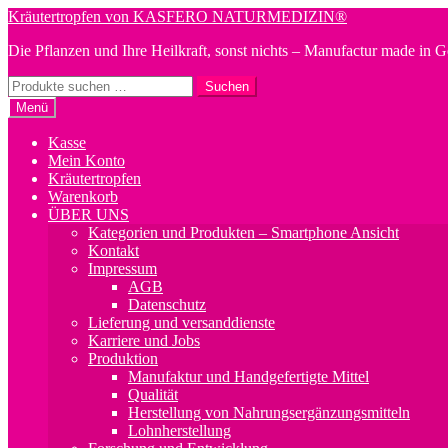
Zur
Zum
Kräutertropfen von KASFERO NATURMEDIZIN®
Navigation
Inhalt
Die Pflanzen und Ihre Heilkraft, sonst nichts – Manufactur made in 
springen
springen
Suchen
Suchen
nach:
Menü
Kasse
Mein Konto
Kräutertropfen
Warenkorb
ÜBER UNS
Kategorien und Produkten – Smartphone Ansicht
Kontakt
Impressum
AGB
Datenschutz
Lieferung und versanddienste
Karriere und Jobs
Produktion
Manufaktur und Handgefertigte Mittel
Qualität
Herstellung von Nahrungsergänzungsmitteln
Lohnherstellung