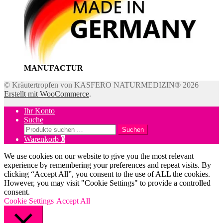
MANUFACTUR
© Kräutertropfen von KASFERO NATURMEDIZIN® 2026
Erstellt mit WooCommerce
.
Ihr Konto
Suche
Suchen
Suchen
nach:
Warenkorb
0
We use cookies on our website to give you the most relevant
experience by remembering your preferences and repeat visits. By
clicking “Accept All”, you consent to the use of ALL the cookies.
However, you may visit "Cookie Settings" to provide a controlled
consent.
Cookie Settings
Accept All