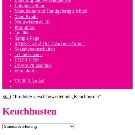
Lieferung und versanddienste
Lohnherstellung
Manufaktur und Handgefertigte Mittel
Mein Konto
Naturwissenschaft
Produktion
Qualität
Sample Page
SARS-CoV-2 Delta Variante Aktuell
Sozialwissenschaften
Technoscience
ÜBER UNS
Unsere Philosophie
Warenkorb
€
0.00
0 Artikel
Start
/
Produkte verschlagwortet mit „Keuchhusten“
Keuchhusten