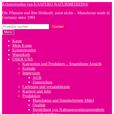
Zur
Zum
Kräutertropfen von KASFERO NATURMEDIZIN®
Navigation
Inhalt
Die Pflanzen und Ihre Heilkraft, sonst nichts – Manufactur made in
springen
springen
Germany since 1991
Suchen
Suchen
nach:
Menü
Kasse
Mein Konto
Kräutertropfen
Warenkorb
ÜBER UNS
Kategorien und Produkten – Smartphone Ansicht
Kontakt
Impressum
AGB
Datenschutz
Lieferung und versanddienste
Karriere und Jobs
Produktion
Manufaktur und Handgefertigte Mittel
Qualität
Herstellung von Nahrungsergänzungsmitteln