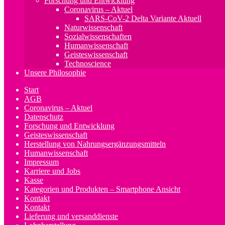
Forschung und Entwicklung
Coronavirus – Aktuel
SARS-CoV-2 Delta Variante Aktuell
Naturwissenschaft
Sozialwissenschaften
Humanwissenschaft
Geisteswissenschaft
Technoscience
Unsere Philosophie
Start
AGB
Coronavirus – Aktuel
Datenschutz
Forschung und Entwicklung
Geisteswissenschaft
Herstellung von Nahrungsergänzungsmitteln
Humanwissenschaft
Impressum
Karriere und Jobs
Kasse
Kategorien und Produkten – Smartphone Ansicht
Kontakt
Kontakt
Lieferung und versanddienste