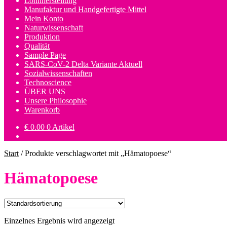
Lohnherstellung
Manufaktur und Handgefertigte Mittel
Mein Konto
Naturwissenschaft
Produktion
Qualität
Sample Page
SARS-CoV-2 Delta Variante Aktuell
Sozialwissenschaften
Technoscience
ÜBER UNS
Unsere Philosophie
Warenkorb
€
0.00
0 Artikel
Start
/
Produkte verschlagwortet mit „Hämatopoese“
Hämatopoese
Einzelnes Ergebnis wird angezeigt