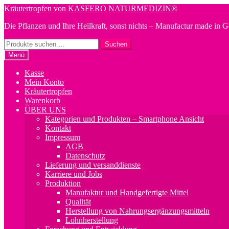
Zur
Zum
Kräutertropfen von KASFERO NATURMEDIZIN®
Navigation
Inhalt
Die Pflanzen und Ihre Heilkraft, sonst nichts – Manufactur made in 
springen
springen
Suchen
Suchen
nach:
Menü
Kasse
Mein Konto
Kräutertropfen
Warenkorb
ÜBER UNS
Kategorien und Produkten – Smartphone Ansicht
Kontakt
Impressum
AGB
Datenschutz
Lieferung und versanddienste
Karriere und Jobs
Produktion
Manufaktur und Handgefertigte Mittel
Qualität
Herstellung von Nahrungsergänzungsmitteln
Lohnherstellung